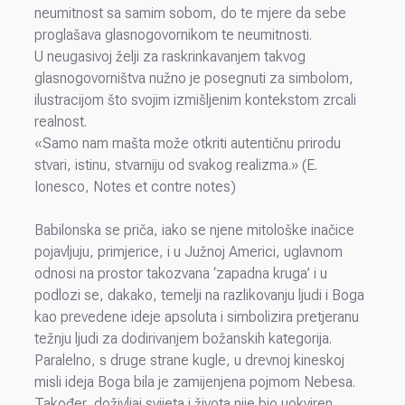
neumitnost sa samim sobom, do te mjere da sebe
proglašava glasnogovornikom te neumitnosti.
U neugasivoj želji za raskrinkavanjem takvog
glasnogovorništva nužno je posegnuti za simbolom,
ilustracijom što svojim izmišljenim kontekstom zrcali
realnost.
«Samo nam mašta može otkriti autentičnu prirodu
stvari, istinu, stvarniju od svakog realizma.» (E.
Ionesco, Notes et contre notes)
Babilonska se priča, iako se njene mitološke inačice
pojavljuju, primjerice, i u Južnoj Americi, uglavnom
odnosi na prostor takozvana ‘zapadna kruga’ i u
podlozi se, dakako, temelji na razlikovanju ljudi i Boga
kao prevedene ideje apsoluta i simbolizira pretjeranu
težnju ljudi za dodirivanjem božanskih kategorija.
Paralelno, s druge strane kugle, u drevnoj kineskoj
misli ideja Boga bila je zamijenjena pojmom Nebesa.
Također, doživljaj svijeta i života nije bio uokviren