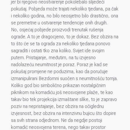
jer bi njegovo neostvarenje pokolebalo slijedeći
pokušaj. Pobjeda može trajati nekoliko tjedana, pa čak
i nekoliko godina, no bilo neosjetno bilo drastično, ona
se premetne u ostvarenje tendencije onih drugih.
No, osjećaj pobjede proizvodi trenutak rušenja
ograde. A to je dragocjeno, to je dokaz. Bez obzira na
to što će se ta ograda za nekoliko tjedana ponovo
sagraditi i ostati tko zna koliko. Svijet ide svojim
putem. Pristajanje, međutim, na tu izvjesno
nadolazeću neumitnost je poraz. Poraz je kad se
pokušaj promjene ne poduzima, kao da poručuje
izmanipulirani Bezdomni suočen s neumitnošću tornja.
Koliko god bio simbolično prikazan nostalgičnim
piknikom na komadiću još neosvojene plaže, te kao
takav bio tek projekcija izmaštane slike, to je zapravo
poziv na nepristajanje, bez obzira na očiglednu
izvjesnost, bez obzira na intenzivnu bujicu što dopire
sa svih strana odjednom. Ne da negdje postoji
komadić neosvojena terena, nego takav prostor