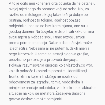
A to je očito neiskorjenjiva crta čovjeka da ne ostane u
svojoj mjeri nego da postane veći od sebe. No, za
razliku od mitologije u kojoj takva težnja dobije po
prstima, realnost to tolerira. Realnost poštuje
pobjednika, ona se ne bavi korekcijama, one su u
ljudskoj domeni. Na čovjeku je da prihvati kako on ima
svoju mjeru a Nebesa svoju i time razvoj usmjeri
prema prirodnom stanju. Dakako da se čovjek može
izjednačiti s Nebesima ali ne putem ljudskih mjerila
nego Nebeskih. U tome se sastoji njegova greška,
proizlazi iz pretenzije a proizvodi devijaciju.
Pokušaj razumijevanja energije koja vlastodršce vitla,
koja ih pokreće i kontrolira pomaže u identifikaciji
fronta, ali ni u kojem ih slučaju ne abolira od
odgovornosti za izgradnju tornja, vodoskoka ili
primjerice prodaje poluotoka, vrlo konkretne i aktualne
situacije na koju se metafora Žeželjeva Babilona
gotovo doslovno može primijeniti.