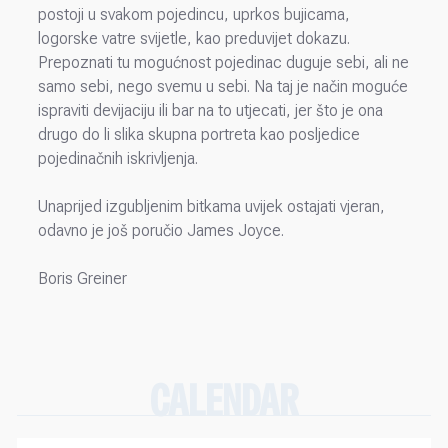
postoji u svakom pojedincu, uprkos bujicama,
logorske vatre svijetle, kao preduvijet dokazu.
Prepoznati tu mogućnost pojedinac duguje sebi, ali ne
samo sebi, nego svemu u sebi. Na taj je način moguće
ispraviti devijaciju ili bar na to utjecati, jer što je ona
drugo do li slika skupna portreta kao posljedice
pojedinačnih iskrivljenja.
Unaprijed izgubljenim bitkama uvijek ostajati vjeran,
odavno je još poručio James Joyce.
Boris Greiner
CALENDAR