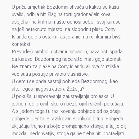
U priči, umjetnik Bezdomni shvaća u kakvu se kašu
uvalio, odbija biti šlag na torti gradonačelnikova
uspjeha i na krilima mašte odnosi sebe i svoj karusel
na još netaknuto mjesto, na slobodnu plažu Cony
Islanda gdje s ostalim rastjeranicima reinkarnira bivši
kontekst.
Prevodeći simbol u stvarnu situaciju, nažalost ispada
da karusel Bezdomnog neće više imati gdje aterirati.
Ne znam za plaže na Cony Islandu ali ova Muzilska
već sutra postaje privatno vlasništvo.
U čemu se onda sastoji pobjeda Bezdomnog, kao
alter egoa njegova autora Žeželja?
U pokušaju usporavanja zaustavljanja prolaska. U
jednom od brojnih skoro i bezbrojnih sličnih pokušaja.
A slijedom toga i u razlikovanju pobjede od osjećaja
pobjede. Jer to je razlikovanje prilično bitno. Pobjeda
uključuje trajno na bolje promijenjeno stanje, a taj je cilj
možda i nedohvatljiv, stoga ga ne treba niti postavljati