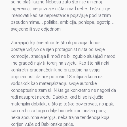
se ne plaši kazne Nebesa zato što nije u njenoj
ingerenciji, ne priznaje ništa iznad sebe. Teško ju je
imenovati kad se neprestance pojavljuje pod raznim
pseudonimima… politika, ambicija, pohlepa, egotrip…
svejedno ili sve odjednom.
Zbrajajući ključne atribute što ih pozicija donosi,
postaje vidljivo da njen protagonist ništa od svoje
komocije, značaja ili moći ne bi izgubio slušajući narod
i ne gradeći najviši toranj na svijetu. Kao što niti neki
konkretni gradonačelnik ne bi izgubio na svojoj
popularnosti da nije potrošio 18 milijuna kuna na
vodoskok kao materijalizaciju svoje autorske
konceptualne zamisli. Ništa ga konkretno ne nagoni da
radi nasuprot narodu. Dakako, kad bi se isključio
materijalni dobitak, u što je teško povjerovati, no ipak,
kao da bi iza toga i dalje bio neki iracionalan poriv,
neka apsurdna energija, neka trajna tendencija koja
korijen vuče od Babilonske priče.