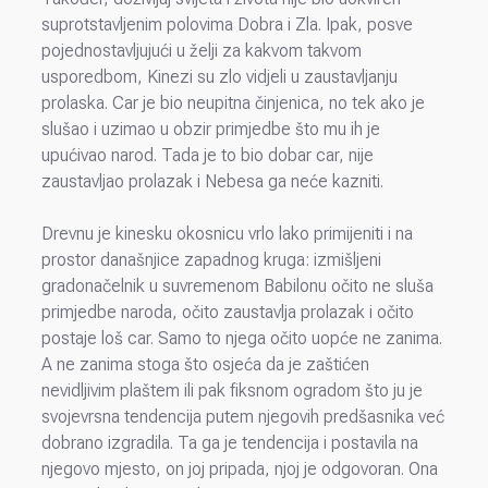
suprotstavljenim polovima Dobra i Zla. Ipak, posve
pojednostavljujući u želji za kakvom takvom
usporedbom, Kinezi su zlo vidjeli u zaustavljanju
prolaska. Car je bio neupitna činjenica, no tek ako je
slušao i uzimao u obzir primjedbe što mu ih je
upućivao narod. Tada je to bio dobar car, nije
zaustavljao prolazak i Nebesa ga neće kazniti.
Drevnu je kinesku okosnicu vrlo lako primijeniti i na
prostor današnjice zapadnog kruga: izmišljeni
gradonačelnik u suvremenom Babilonu očito ne sluša
primjedbe naroda, očito zaustavlja prolazak i očito
postaje loš car. Samo to njega očito uopće ne zanima.
A ne zanima stoga što osjeća da je zaštićen
nevidljivim plaštem ili pak fiksnom ogradom što ju je
svojevrsna tendencija putem njegovih predšasnika već
dobrano izgradila. Ta ga je tendencija i postavila na
njegovo mjesto, on joj pripada, njoj je odgovoran. Ona