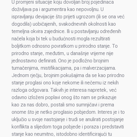
U promjeni situacije koju dovoljan broj pojedinaca
doživljava pa i argumentira kao nepovoljnu. U
ispravljanju devijacije što prijeti ugrozom (ili se ona već
dogodila) uobičajenih, svakodnevnih okolnosti kao
temeljna okvira zajednice. Ili u postavljanju određenih
načela koja bi tek u budućnosti mogla rezultirati
boljitkom odnosno povratkom u prirodno stanje. To
prirodno stanje, međutim, u današnje vrijeme nije
jednostavno definirati. Ono je podložno brojnim
tumačenjima, mistifikacijama, pa i malverzacijama.
Jednom rječju, brojnim pokušajima da se kao prirodno
stanje proglasi ono koje nekome ili nečemu iz nekih
razloga odgovara. Takvih je interesa napretek, već
odavno izloženi poplavi onog što nam se prikazuje
kao za nas dobro, postali smo sumnjičavi i prema
onome što je netko proglasio pobjedom. Interes je i to
uključio u svoje nastojanje i trudi se anulirati postojanje
konflikta a slijedom toga pobjede i poraza i predstaviti
stanje kao neumitno, istodobno identificirajući tu