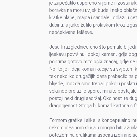
je zapečatilo usporeno vrijeme i izostanak 
boravka na moru uvijek bude i neko oblačn
kratke hlače, majca i sandale i odlazi u š
dubinu, a jarko žutilo prolaskom kroz zgus
neočekivane felševe.
Jesu li razglednice ono što pomalo blijedi
ljeskavu površinu i pokoji kamen, gdje pog
poprima gotovo mitološki značaj, gdje se 
No, to je i ideja komunikacije sa svijetom
tek nekoliko drugačijih dana prebacilo na 
blijede, možda smo trebali pokoju poslati 
sekunde prolazile sporo, minute postajale
postoji neki drugi sadržaj. Okolnosti te du
dragocjenost. Stoga bi komad kartona s fo
Formom grafike i slike, a konceptualno int
nekom idealnom slučaju mogao biti vizualan 
potezom na grafikama asocira izolirane se