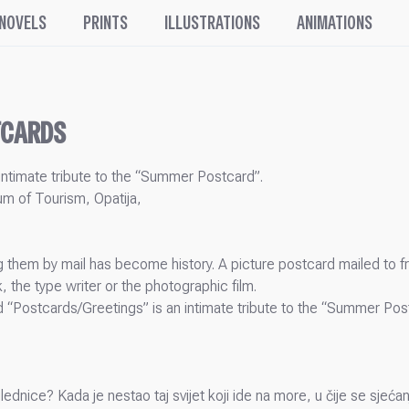
 NOVELS
PRINTS
ILLUSTRATIONS
ANIMATIONS
STCARDS
n intimate tribute to the “Summer Postcard”.
um of Tourism, Opatija,
g them by mail has become history. A picture postcard mailed to fr
, the type writer or the photographic film.
led “Postcards/Greetings” is an intimate tribute to the “Summer Po
ednice? Kada je nestao taj svijet koji ide na more, u čije se sjećanj