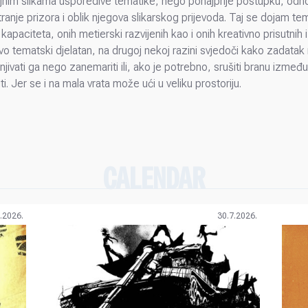
rojnim slikama usporedive tematike, nego ponajprije postupku, odn
ranje prizora i oblik njegova slikarskog prijevoda. Taj se dojam tem
kapaciteta, onih metierski razvijenih kao i onih kreativno prisutn
o tematski djelatan, na drugoj nekoj razini svjedoči kako zadatak m
jivati ga nego zanemariti ili, ako je potrebno, srušiti branu izmeđ
iti. Jer se i na mala vrata može ući u veliku prostoriju.
CALENDAR
.2026.
30.7.2026.