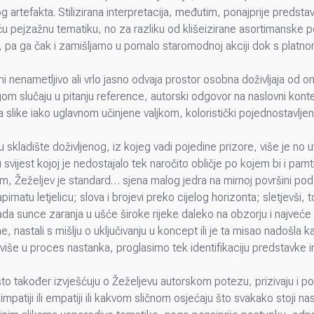
 artefakta. Stilizirana interpretacija, međutim, ponajprije predsta
u pejzažnu tematiku, no za razliku od klišeizirane asortimanske 
, pa ga čak i zamišljamo u pomalo staromodnoj akciji dok s platnom
zini nenametljivo ali vrlo jasno odvaja prostor osobna doživljaja o
om slučaju u pitanju reference, autorski odgovor na naslovni konte
 slike iako uglavnom učinjene valjkom, koloristički pojednostavljene s
.
kladište doživljenog, iz kojeg vadi pojedine prizore, više je no uvjer
 svijest kojoj je nedostajalo tek naročito obličje po kojem bi i pamt
im, Žeželjev je standard… sjena malog jedra na mirnoj površini po
rnatu letjelicu; slova i brojevi preko cijelog horizonta; sletjevši, to 
ada sunce zaranja u ušće široke rijeke daleko na obzorju i najveće s
ljene, nastali s mišlju o uključivanju u koncept ili je ta misao nado
više u proces nastanka, proglasimo tek identifikaciju predstavke i
 što također izvješćuju o Žeželjevu autorskom potezu, prizivaju i
patiji ili empatiji ili kakvom sličnom osjećaju što svakako stoji nas