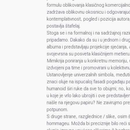
formulu oblikovanja klasičnog komercijalnog
zadržava oblikovnu okosnicu i odgovarajuć
kontemplativnost, pogled i pozicija autora
postavlja štafelaj.
Stoga se i na formalnoj i na sadržajnoj ra
pripadamo. Dakako da su i u jednom i drug
albuma i predstavljaju projekcije sjećanja, a
svojevrsna su posveta klasičnijem metieru
Mimikrija poniranja u konkretnu memoriju, u s
izdvojeni pa time i promovirani u kolektivnu
Ustanovljenje univerzalnih simbola, međut
znaci oluje na ispucaloj fasadi pogađaju papi
humanoid širi ruke da sve to obujmi; no, k
u koje je vrlo lako ubrojiti i ove predstav
našle na njegovu papiru? Ne zavirujmo pre
potpunom.
S druge strane, razglednice / slike, osim
hommageu. Možda bi preciznije bilo reći sim