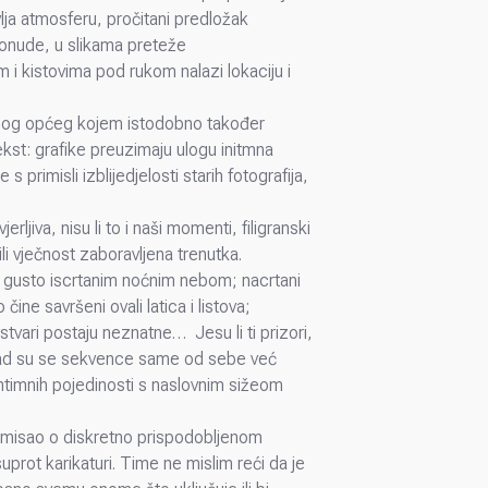
vlja atmosferu, pročitani predložak
ponude, u slikama preteže
 i kistovima pod rukom nalazi lokaciju i
d onog općeg kojem istodobno također
kst: grafike preuzimaju ulogu initmna
 primisli izblijedjelosti starih fotografija,
ljiva, nisu li to i naši momenti, filigranski
ili vječnost zaboravljena trenutka.
d gusto iscrtanim noćnim nebom; nacrtani
čine savršeni ovali latica i listova;
tvari postaju neznatne… Jesu li ti prizori,
šla kad su se sekvence same od sebe već
ntimnih pojedinosti s naslovnim sižeom
 pomisao o diskretno prispodobljenom
uprot karikaturi. Time ne mislim reći da je