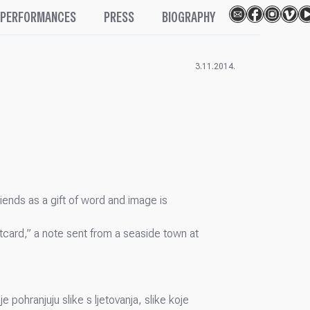
PERFORMANCES
PRESS
BIOGRAPHY
3.11.2014.
iends as a gift of word and image is
stcard,” a note sent from a seaside town at
e pohranjuju slike s ljetovanja, slike koje