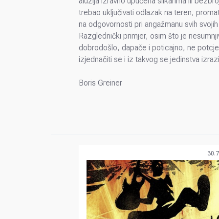
aluzija izravno upućena slikarima ili bezb
trebao uključivati odlazak na teren, promat
na odgovornosti pri angažmanu svih svojih 
Razglednički primjer, osim što je nesumnjiv
dobrodošlo, dapače i poticajno, ne potcjen
izjednačiti se i iz takvog se jedinstva izraz
Boris Greiner
30.7