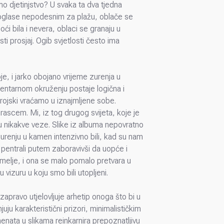
imo djetinjstvo? U svaka ta dva tjedna
proglase nepodesnim za plažu, oblače se
ći bila i nevera, oblaci se granaju u
i prosjaj. Ogib svjetlosti često ima
e, i jarko obojano vrijeme zurenja u
mentarnom okruženju postaje logična i
rojski vraćamo u iznajmljene sobe.
rascem. Mi, iz tog drugog svijeta, koje je
ju nikakve veze. Slike iz albuma nepovratno
urenju u kamen intenzivno bili, kad su nam
 pentrali putem zaboravivši da uopće i
temelje, i ona se malo pomalo pretvara u
izuru u koju smo bili utopljeni.
apravo utjelovljuje arhetip onoga što bi u
ju karakteristični prizori, minimalističkim
nata u slikama reinkarnira prepoznatljivu