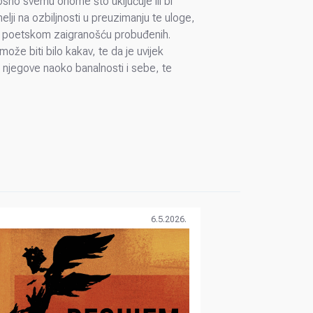
osno svemu onome što uključuje ili bi
elji na ozbiljnosti u preuzimanju te uloge,
ih i poetskom zaigranošću probuđenih.
ože biti bilo kakav, te da je uvijek
u njegove naoko banalnosti i sebe, te
6.5.2026.