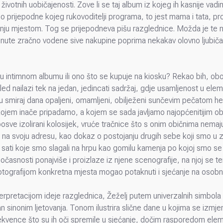
životnih uobičajenosti. Zove li se taj album iz kojeg ih kasnije vad
o prijepodne kojeg rukovoditelji programa, to jest mama i tata, 
etnju mjestom. Tog se prijepodneva pišu razglednice. Možda je te no
nute zračno vodene sive nakupine poprima nekakav olovno ljubičast
 u intimnom albumu ili ono što se kupuje na kiosku? Rekao bih, oboj
led nailazi tek na jedan, jedincati sadržaj, gdje usamljenost u ele
u smiraj dana opaljeni, omamljeni, obilježeni sunčevim pečatom he
 kojem inače pripadamo, a kojem se sada javljamo najopćenitijim ob
posve izolirani kolosijek, vruće tračnice što s onim običnima nema
i na svoju adresu, kao dokaz o postojanju drugih sebe koji smo u z
 sati koje smo slagali na hrpu kao gomilu kamenja po kojoj smo se
gočasnosti ponajviše i proizlaze iz njene scenografije, na njoj se 
tografijom konkretna mjesta mogao potaknuti i sjećanje na osobnu v
erpretacijom ideje razglednica, Žeželj putem univerzalnih simbola z
sinonim ljetovanja. Tonom ilustrira slične dane u kojima se izmjenju
kvence što su ih oči spremile u sjećanje, dočim rasporedom eleme